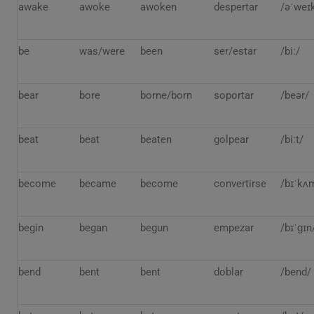
awake
awoke
awoken
despertar
/əˈweɪ
be
was/were
been
ser/estar
/biː/
bear
bore
borne/born
soportar
/beər/
beat
beat
beaten
golpear
/biːt/
become
became
become
convertirse
/bɪˈkʌ
begin
began
begun
empezar
/bɪˈɡɪn
bend
bent
bent
doblar
/bend/