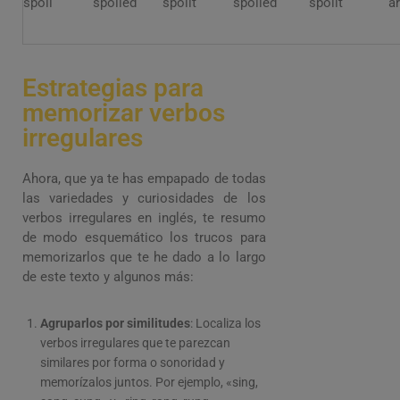
spoil
spoiled
spoilt
spoiled
spoilt
ar
Estrategias para
memorizar verbos
irregulares
Ahora, que ya te has empapado de todas
las variedades y curiosidades de los
verbos irregulares en inglés, te resumo
de modo esquemático los trucos para
memorizarlos que te he dado a lo largo
de este texto y algunos más:
Agruparlos por similitudes
: Localiza los
verbos irregulares que te parezcan
similares por forma o sonoridad y
memorízalos juntos. Por ejemplo, «sing,