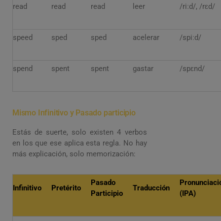
read
read
read
leer
/riːd/, /rɛd/
speed
sped
sped
acelerar
/spiːd/
spend
spent
spent
gastar
/spɛnd/
Mismo Infinitivo y Pasado participio
Estás de suerte, solo existen 4 verbos
en los que ese aplica esta regla. No hay
más explicación, solo memorización:
Pasado
Pronunciaci
Infinitivo
Pretérito
Traducción
Participio
(IPA)