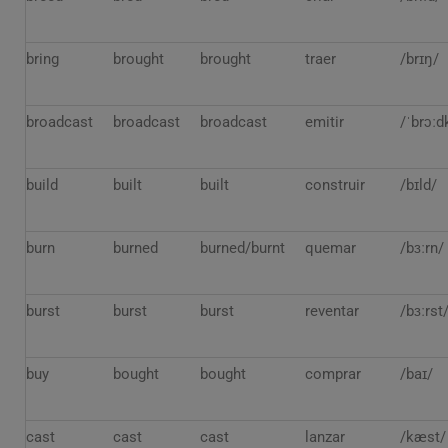
bring
brought
brought
traer
/brɪŋ/
broadcast
broadcast
broadcast
emitir
/ˈbrɔː
build
built
built
construir
/bɪld/
burn
burned
burned/burnt
quemar
/bɜːrn/
burst
burst
burst
reventar
/bɜːrst
buy
bought
bought
comprar
/baɪ/
cast
cast
cast
lanzar
/kæst/