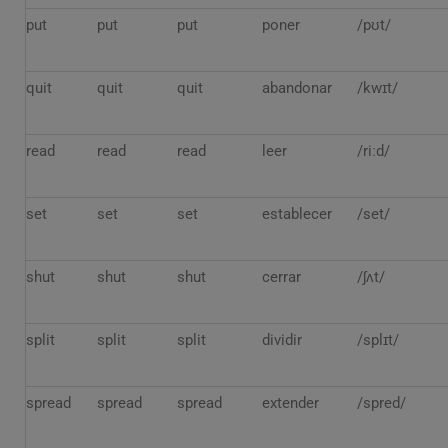
put
put
put
poner
/pʊt/
quit
quit
quit
abandonar
/kwɪt/
read
read
read
leer
/riːd/
set
set
set
establecer
/set/
shut
shut
shut
cerrar
/ʃʌt/
split
split
split
dividir
/splɪt/
spread
spread
spread
extender
/spred/