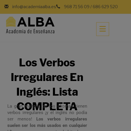
info@academiaalba.es
968 71 56 09
/
686 629 520
Los Verbos
Irregulares En
Inglés: Lista
COMPLETA
La gran mayoría de los idiomas tienen
verbos irregulares ¡y el inglés no podía
ser menos!
Los verbos irregulares
suelen ser los más usados en cualquier