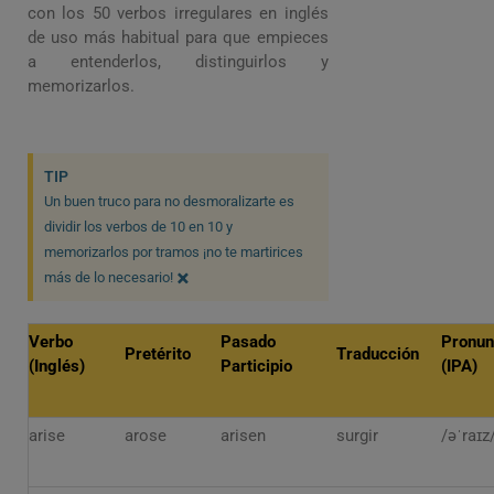
con los 50 verbos irregulares en inglés
de uso más habitual para que empieces
a entenderlos, distinguirlos y
memorizarlos.
TIP
Un buen truco para no desmoralizarte es
dividir los verbos de 10 en 10 y
memorizarlos por tramos ¡no te martirices
×
más de lo necesario!
Verbo
Pasado
Pronun
Pretérito
Traducción
(Inglés)
Participio
(IPA)
arise
arose
arisen
surgir
/əˈraɪz