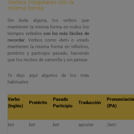
Verbos irregulares con la
misma forma
Sin duda alguna, los verbos que
mantienen la misma forma en todos los
tiempos verbales
son los más fáciles de
recordar
. Verbos como «bet» o «read»
mantienen la misma forma en infinitivo,
pretérito y participio pasado, haciendo
que los recites de carrerilla y sin pensar.
Te dejo aquí algunos de los más
habituales:
Verbo
Pasado
Pronunciació
Pretérito
Traducción
(Inglés)
Participio
(IPA)
bet
bet
bet
apostar
/bet/