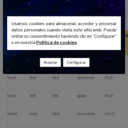
Aquí va una lista con algunos ejemplos
más.
Usamos cookies para almacenar, acceder y procesar
datos personales cuando visita este sitio web. Puede
Pasado
Pronunciaci
retirar su consentimiento haciendo clic en "Configurar"
Infinitivo
Pretérito
Traducción
Participio
(IPA)
o en nuestra
Política de cookies
.
bleed
bled
bled
sangrar
/bliːd/
Aceptar
Configurar
feed
fed
fed
alimentar
/fiːd/
lead
led
led
guiar
/liːd/
meet
met
met
encontrar
/miːt/