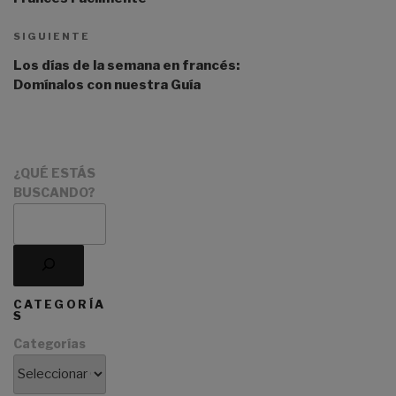
a
t
SIGUIENTE
i
Los días de la semana en francés:
v
Domínalos con nuestra Guía
e
:
¿QUÉ ESTÁS
BUSCANDO?
CATEGORÍA
S
Categorías