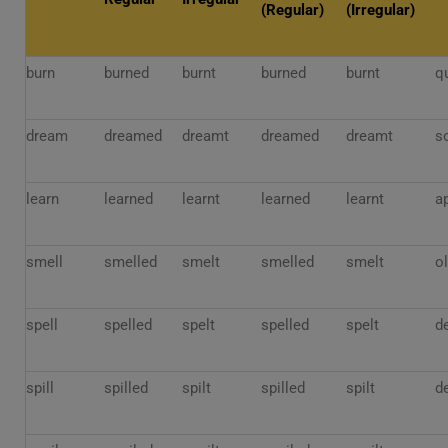
(Regular)
(Irregular)
burn
burned
burnt
burned
burnt
q
dream
dreamed
dreamt
dreamed
dreamt
s
learn
learned
learnt
learned
learnt
a
smell
smelled
smelt
smelled
smelt
ol
spell
spelled
spelt
spelled
spelt
d
spill
spilled
spilt
spilled
spilt
d