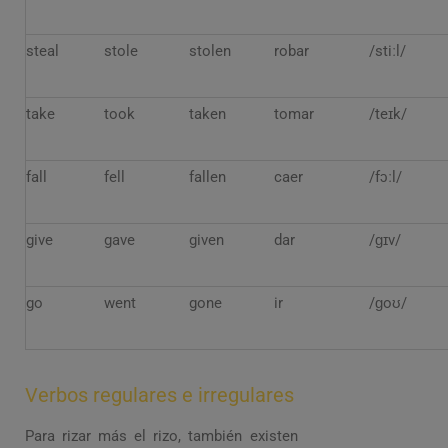
steal
stole
stolen
robar
/stiːl/
take
took
taken
tomar
/teɪk/
fall
fell
fallen
caer
/fɔːl/
give
gave
given
dar
/ɡɪv/
go
went
gone
ir
/ɡoʊ/
Verbos regulares e irregulares
Para rizar más el rizo, también existen