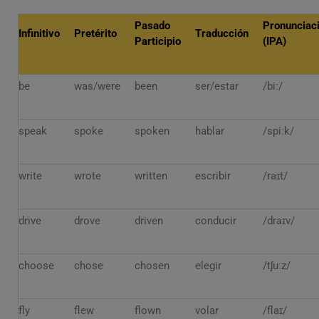
Pasado
Pronunciac
Infinitivo
Pretérito
Traducción
Participio
(IPA)
be
was/were
been
ser/estar
/biː/
speak
spoke
spoken
hablar
/spiːk/
write
wrote
written
escribir
/raɪt/
drive
drove
driven
conducir
/draɪv/
choose
chose
chosen
elegir
/tʃuːz/
fly
flew
flown
volar
/flaɪ/