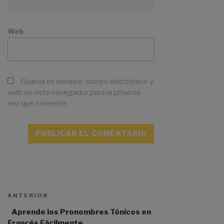
Web
Guarda mi nombre, correo electrónico y
web en este navegador para la próxima
vez que comente.
A
l
t
ANTERIOR
e
r
Aprende los Pronombres Tónicos en
n
Francés Fácilmente