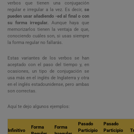
verbos que tienen una conjugación
regular e irregular a la vez. Es decir,
se
pueden usar añadiendo -ed al final o con
su forma irregular.
Aunque haya que
memorizarlos tienen la ventaja de que,
conociendo cuáles son, si usas siempre
la forma regular no fallarás.
Estas variantes de los verbos se han
aceptado con el paso del tiempo y, en
ocasiones, un tipo de conjugación se
usa más en el inglés de Inglaterra y otra
en el inglés estadounidense, pero ambas
son correctas.
Aquí te dejo algunos ejemplos:
Pasado
Pasado
Forma
Forma
Infinitivo
Participio
Participio
T
Regular
Irregular