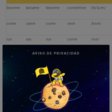
become
became
become
convertirse
/bɪˈkʌm/
come
came
come
venir
/kʌm/
run
ran
run
correr
/rʌn/
AVISO DE PRIVACIDAD
Mismo Pretérito y Pasado participio
Otro truco que nos ayuda a memorizar
por categorías es
distinguir los verbos
que comparten la forma en pretérito y
participio pasado
, simplificando su
aprendizaje. Un ejemplo es el verbo
dejar, que en infinitivo es “leave”” y en
pretérito y pasado participio es “left”
para los dos.