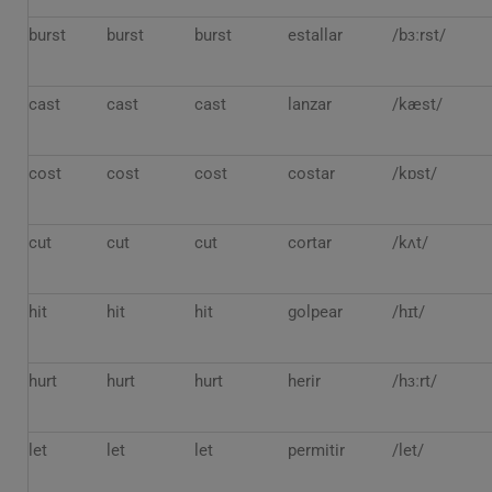
burst
burst
burst
estallar
/bɜːrst/
cast
cast
cast
lanzar
/kæst/
cost
cost
cost
costar
/kɒst/
cut
cut
cut
cortar
/kʌt/
hit
hit
hit
golpear
/hɪt/
hurt
hurt
hurt
herir
/hɜːrt/
let
let
let
permitir
/let/