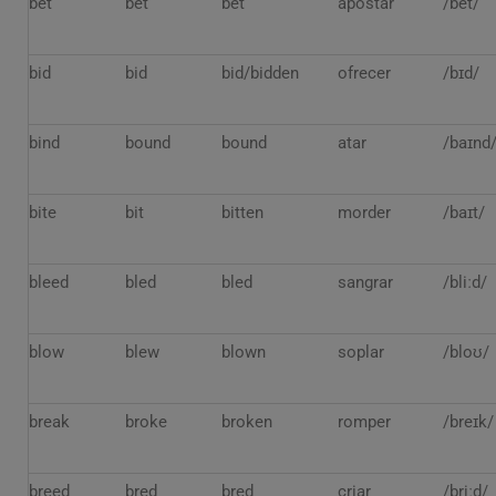
bet
bet
bet
apostar
/bet/
bid
bid
bid/bidden
ofrecer
/bɪd/
bind
bound
bound
atar
/baɪnd
bite
bit
bitten
morder
/baɪt/
bleed
bled
bled
sangrar
/bliːd/
blow
blew
blown
soplar
/bloʊ/
break
broke
broken
romper
/breɪk/
breed
bred
bred
criar
/briːd/