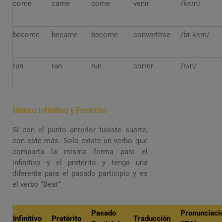
come
came
come
venir
/kʌm/
become
became
become
convertirse
/bɪˈkʌm/
run
ran
run
correr
/rʌn/
Mismo Infinitivo y Pretérito
Si con el punto anterior tuviste suerte,
con este más. Solo existe un verbo que
comparta la misma forma para el
infinitivo y el pretérito y tenga una
diferente para el pasado participio y es
el verbo “Beat”
Pasado
Pronunciaci
Infinitivo
Pretérito
Traducción