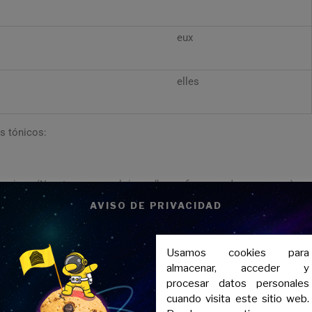
eux
elles
s tónicos:
 la maison. (Nosotros vamos al cine y ellos prefieren quedarse en casa.)
AVISO DE PRIVACIDAD
 tónicos en francés
Usamos cookies para
uaciones en francés. Aquí veremos los contextos más comunes y
almacenar, acceder y
ez aprendidos,
su uso es muy intuitivo
, no te costará nada empeza
procesar datos personales
que es similar a los usos en el español.
cuando visita este sitio web.