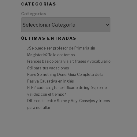
CATEGORÍAS
Categorías
e
ÚLTIMAS ENTRADAS
¿Se puede ser profesor de Primaria sin
Magisterio? Te lo contamos
e
Francés básico para viajar: frases y vocabulario
y
útil para tus vacaciones
Have Something Done: Guía Completa de la
Pasiva Causativa en Inglés
El B2 caduca: ¿Tu certificado de inglés pierde
validez con el tiempo?
Diferencia entre Some y Any: Consejos y trucos
para no fallar