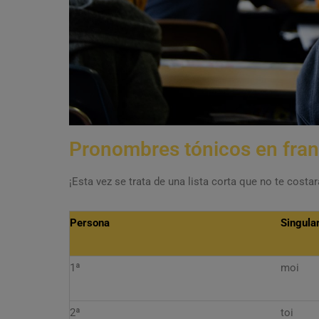
Pronombres tónicos en fra
¡Esta vez se trata de una lista corta que no te cost
Persona
Singula
1ª
moi
2ª
toi