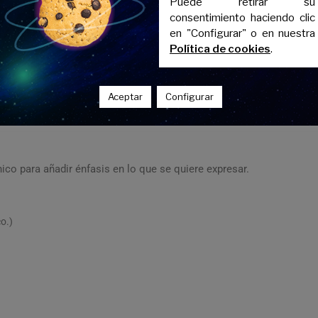
Puede retirar su
consentimiento haciendo clic
en "Configurar" o en nuestra
Política de cookies
.
be usar la forma tónica.
Aceptar
Configurar
co para añadir énfasis en lo que se quiere expresar.
co.)