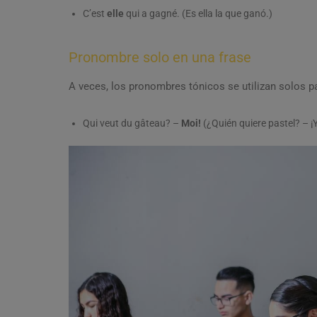
C’est
elle
qui a gagné. (Es ella la que ganó.)
Pronombre solo en una frase
A veces, los pronombres tónicos se utilizan solos pa
Qui veut du gâteau? –
Moi!
(¿Quién quiere pastel? – ¡