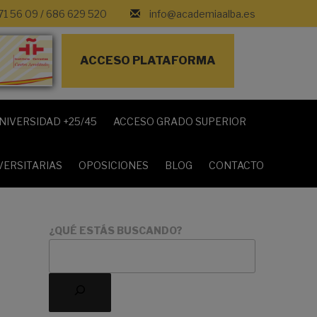
71 56 09
/
686 629 520
info@academiaalba.es
ACCESO PLATAFORMA
NIVERSIDAD +25/45
ACCESO GRADO SUPERIOR
VERSITARIAS
OPOSICIONES
BLOG
CONTACTO
¿QUÉ ESTÁS BUSCANDO?