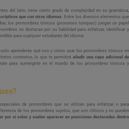
tes del latín, tiene cierto grado de complejidad en su gramática,
criptivos que con otros idiomas
. Entre los diversos elementos qu
iar, los pronombres tónicos (
pronomes toniques
) juegan un papel
nombres se destacan por su habilidad para enfatizar, identificar y
indible para cualquier estudiante del idioma.
o solo aprenderás qué son y cómo usar los pronombres tónicos en
intos contextos, lo que te permitirá
añadir una capa adicional d
rate para sumergirte en el mundo de los pronombres tónicos 
ques?
peciales de pronombres que se utilizan para enfatizar o para
 diferencia de los pronombres sujetos, que son clíticos y no pueden
r por si solos y suelen aparecer en posiciones destacadas dentro