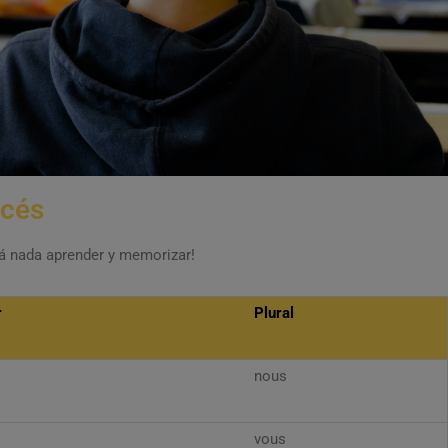
ncés
ará nada aprender y memorizar!
r
Plural
nous
vous