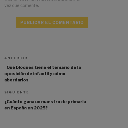
vez que comente.
A
l
t
ANTERIOR
e
r
Qué bloques tiene el temario de la
n
oposición de infantil y cómo
a
abordarlos
t
i
SIGUIENTE
v
¿Cuánto gana un maestro de primaria
e
en España en 2025?
: