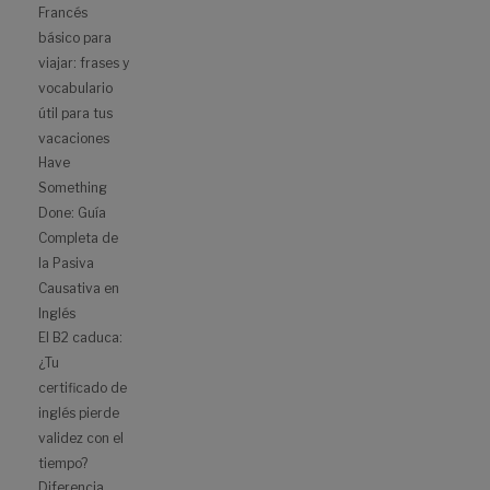
Francés
básico para
viajar: frases y
vocabulario
útil para tus
vacaciones
Have
Something
Done: Guía
Completa de
la Pasiva
Causativa en
Inglés
El B2 caduca:
¿Tu
certificado de
inglés pierde
validez con el
tiempo?
Diferencia