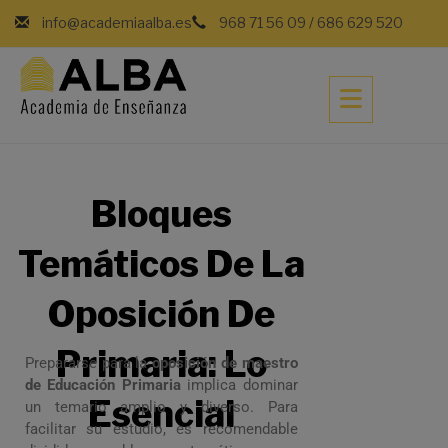
info@academiaalba.es
968 71 56 09
/
686 629 520
Bloques
Temáticos De La
Oposición De
Primaria: Lo
Prepararse para la
oposición de maestro
de Educación Primaria
implica dominar
Esencial
un temario amplio y diverso. Para
facilitar su estudio, es recomendable