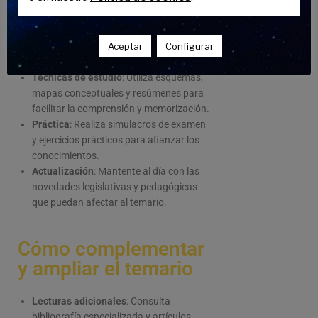
Planificación
: Establece un calendario
Aceptar
Configurar
de estudio que distribuya los bloques
temáticos de manera equilibrada.
Técnicas de estudio
: Utiliza esquemas,
mapas conceptuales y resúmenes para
facilitar la comprensión y memorización.
Práctica
: Realiza simulacros de examen
y ejercicios prácticos para afianzar los
conocimientos.
Actualización
: Mantente al día con las
novedades legislativas y pedagógicas
que puedan afectar al temario.
Cómo complementar
y ampliar el temario
Lecturas adicionales
: Consulta
bibliografía especializada y artículos