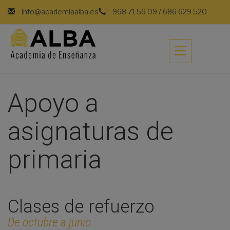
Saltar
info@academiaalba.es
968 71 56 09
/
686 629 520
al
contenido
Apoyo a
asignaturas de
primaria
Clases de refuerzo
De octubre a junio