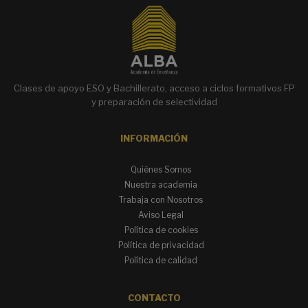
t
e
r
n
a
t
Clases de apoyo ESO y Bachillerato, acceso a ciclos formativos FP
i
y preparación de selectividad
v
e
INFORMACIÓN
:
Quiénes Somos
Nuestra academia
Trabaja con Nosotros
Aviso Legal
Política de cookies
Política de privacidad
Política de calidad
CONTACTO