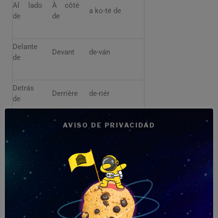
Al lado
À côté
a ko-té de
de
de
Delante
Devant
de-ván
de
Detrás
Derrière
de-riér
de
AVISO DE PRIVACIDAD
Francés para hoteles
y alojamientos
Pronunciación
Español
Francés
aproximada