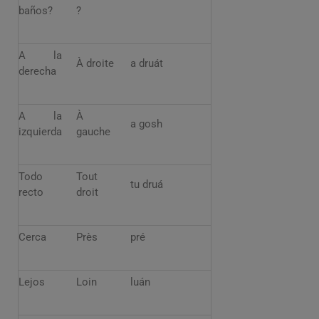
baños?
?
A la
À droite
a druát
derecha
A la
À
a gosh
izquierda
gauche
Todo
Tout
tu druá
recto
droit
Cerca
Près
pré
Lejos
Loin
luán