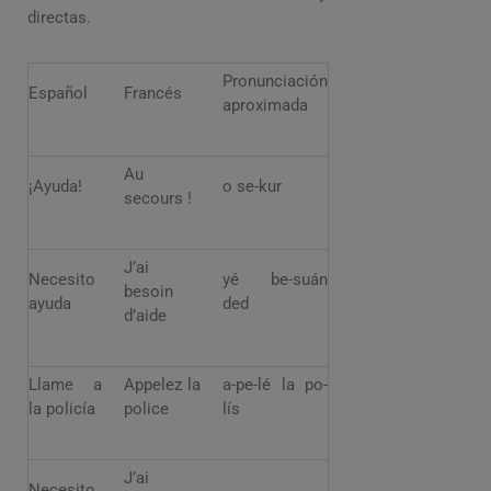
directas.
Pronunciación
Español
Francés
aproximada
Au
¡Ayuda!
o se-kur
secours !
J’ai
Necesito
yé be-suán
besoin
ayuda
ded
d’aide
Llame a
Appelez la
a-pe-lé la po-
la policía
police
lís
J’ai
Necesito