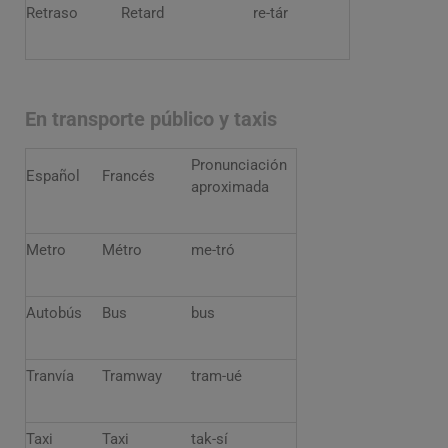
Retraso
Retard
re-tár
En transporte público y taxis
Pronunciación
Español
Francés
aproximada
Metro
Métro
me-tró
Autobús
Bus
bus
Tranvía
Tramway
tram-ué
Taxi
Taxi
tak-sí