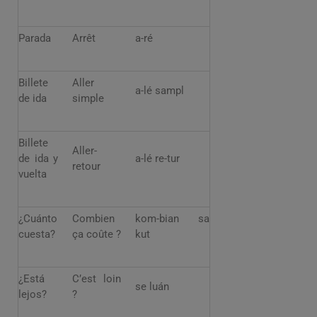
Parada
Arrêt
a-ré
Billete
Aller
a-lé sampl
de ida
simple
Billete
Aller-
de ida y
a-lé re-tur
retour
vuelta
¿Cuánto
Combien
kom-bian sa
cuesta?
ça coûte ?
kut
¿Está
C’est loin
se luán
lejos?
?