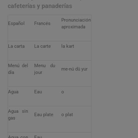
cafeterías y panaderías
Pronunciación
Español
Francés
aproximada
La carta
La carte
la kart
Menú del
Menu du
me-nú dü yur
día
jour
Agua
Eau
o
Agua sin
Eau plate
o plat
gas
Agua con
Eau