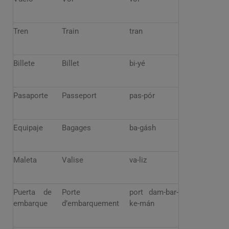
Tren
Train
tran
Billete
Billet
bi-yé
Pasaporte
Passeport
pas-pór
Equipaje
Bagages
ba-gásh
Maleta
Valise
va-liz
Puerta de
Porte
port dam-bar-
embarque
d’embarquement
ke-mán