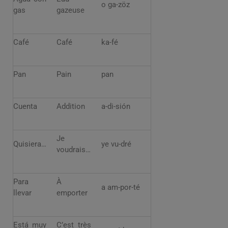
o ga-zöz
gas
gazeuse
Café
Café
ka-fé
Pan
Pain
pan
Cuenta
Addition
a-di-sión
Je
Quisiera…
ye vu-dré
voudrais…
Para
À
a am-por-té
llevar
emporter
Está muy
C’est très