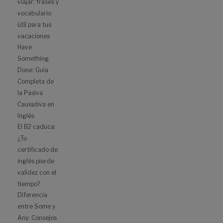
viajar: frases y
vocabulario
útil para tus
vacaciones
Have
Something
Done: Guía
Completa de
la Pasiva
Causativa en
Inglés
El B2 caduca:
¿Tu
certificado de
inglés pierde
validez con el
tiempo?
Diferencia
entre Some y
Any: Consejos