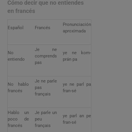
Cómo decir que no entiendes
en francés
Pronunciación
Español
Francés
aproximada
Je ne
No
ye ne kom-
comprends
entiendo
prán pa
pas
Je ne parle
No hablo
ye ne parl pa
pas
francés
fran-sé
français
Hablo un
Je parle un
ye parl an pe
poco de
peu
fran-sé
francés
français