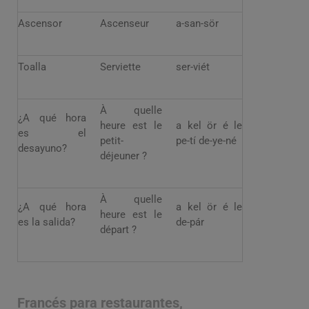
Ascensor
Ascenseur
a-san-sör
Toalla
Serviette
ser-viét
À quelle
¿A qué hora
heure est le
a kel ör é le
es el
petit-
pe-tí de-ye-né
desayuno?
déjeuner ?
À quelle
¿A qué hora
a kel ör é le
heure est le
es la salida?
de-pár
départ ?
Francés para restaurantes,