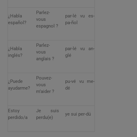
Parlez-
¿Habla
par-lé vu es-
vous
español?
pa-ñol
espagnol ?
Parlez-
¿Habla
par-lé vu an-
vous
inglés?
glé
anglais ?
Pouvez-
¿Puede
pu-vé vu me-
vous
ayudarme?
dé
m’aider ?
Estoy
Je suis
ye sui per-dú
perdido/a
perdu(e)