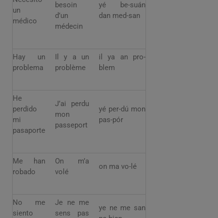
besoin
yé be-suán
un
d’un
dan med-san
médico
médecin
Hay un
Il y a un
il ya an pro-
problema
problème
blem
He
J’ai perdu
perdido
yé per-dú mon
mon
mi
pas-pór
passeport
pasaporte
Me han
On m’a
on ma vo-lé
robado
volé
No me
Je ne me
ye ne me san
siento
sens pas