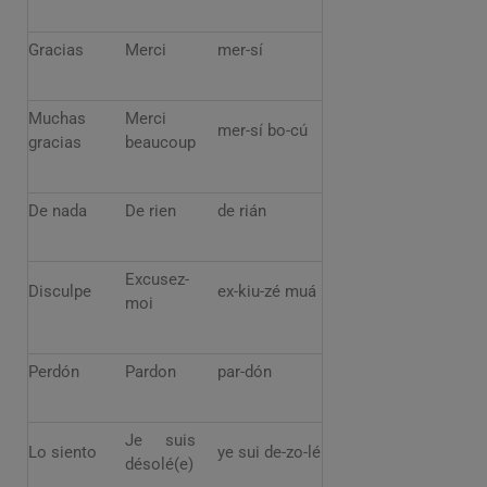
Gracias
Merci
mer-sí
Muchas
Merci
mer-sí bo-cú
gracias
beaucoup
De nada
De rien
de rián
Excusez-
Disculpe
ex-kiu-zé muá
moi
Perdón
Pardon
par-dón
Je suis
Lo siento
ye sui de-zo-lé
désolé(e)