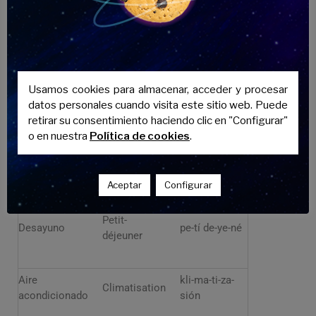
Tengo una
J’ai une
yé ün re-zer-
reserva
réservation
va-sión
A nombre de…
Au nom de…
o nom de
Usamos cookies para almacenar, acceder y procesar
datos personales cuando visita este sitio web. Puede
retirar su consentimiento haciendo clic en "Configurar"
Habitación
Chambre
shambr
o en nuestra
Política de cookies
.
Llave
Clé
clé
Aceptar
Configurar
Petit-
Desayuno
pe-tí de-ye-né
déjeuner
Aire
kli-ma-ti-za-
Climatisation
acondicionado
sión