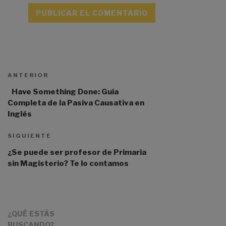
A
l
t
ANTERIOR
e
r
Have Something Done: Guía
n
Completa de la Pasiva Causativa en
a
Inglés
t
i
SIGUIENTE
v
¿Se puede ser profesor de Primaria
e
sin Magisterio? Te lo contamos
:
¿QUÉ ESTÁS
BUSCANDO?