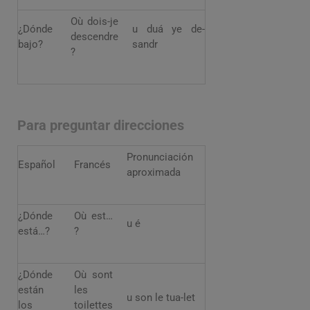
Où dois-je
¿Dónde
u duá ye de-
descendre
bajo?
sandr
?
Para preguntar direcciones
Pronunciación
Español
Francés
aproximada
¿Dónde
Où est…
u é
está…?
?
¿Dónde
Où sont
están
les
u son le tua-let
los
toilettes