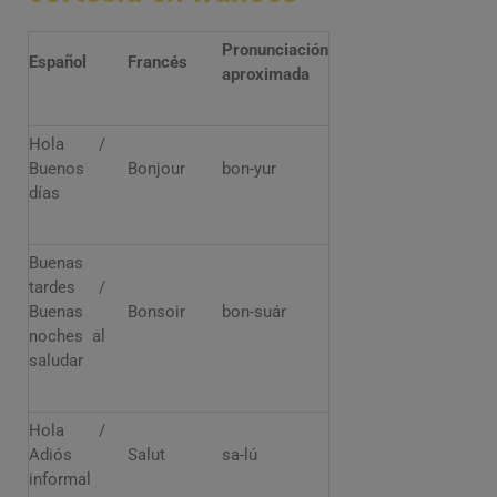
Pronunciación
Español
Francés
aproximada
Hola /
Buenos
Bonjour
bon-yur
días
Buenas
tardes /
Buenas
Bonsoir
bon-suár
noches al
saludar
Hola /
Adiós
Salut
sa-lú
informal