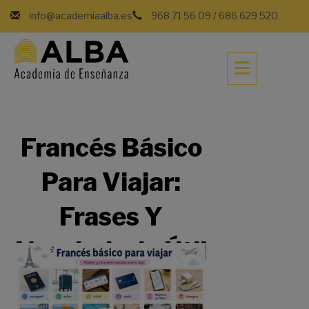
info@academiaalba.es
968 71 56 09
/
686 629 520
Francés Básico
Para Viajar:
Frases Y
Vocabulario Útil
Para Tus