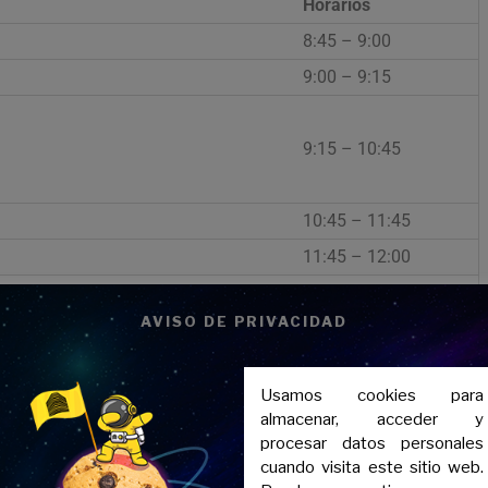
Horarios
8:45 – 9:00
9:00 – 9:15
9:15 – 10:45
10:45 – 11:45
11:45 – 12:00
AVISO DE PRIVACIDAD
12:00 – 13:30
ICAS Y AL DISEÑO II /
Usamos cookies para
almacenar, acceder y
13:30 – 16:00
procesar datos personales
16:00 – 16:15
cuando visita este sitio web.