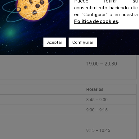
Puede retirar su
consentimiento haciendo clic
16:15 – 17:45
en "Configurar" o en nuestra
Política de cookies
.
17:45 – 18:45
Aceptar
Configurar
18:45 – 19:00
19:00 – 20:30
Horarios
8:45 – 9:00
9:00 – 9:15
9:15 – 10:45