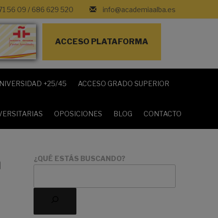
71 56 09
/
686 629 520
info@academiaalba.es
ACCESO PLATAFORMA
NIVERSIDAD +25/45
ACCESO GRADO SUPERIOR
VERSITARIAS
OPOSICIONES
BLOG
CONTACTO
n
¿QUÉ ESTÁS BUSCANDO?