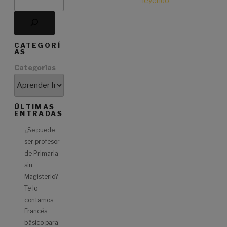
leyendo
«Adverbios
de
frecuencia
en
inglés:
CATEGORÍ
AS
Aprende
fácil
Categorías
y
rápido»
ÚLTIMAS
ENTRADAS
¿Se puede
ser profesor
de Primaria
sin
Magisterio?
Te lo
contamos
Francés
básico para