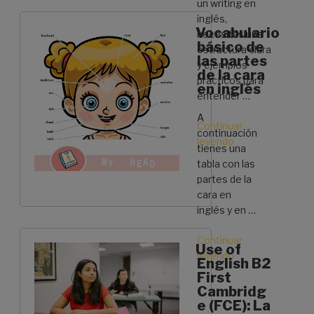
un writing en
Whom»
inglés,
Vocabulario
necesitas una
básico de
estructura clara
las partes
y ejemplos
de la cara
prácticos para
en inglés
entender …
A
Continuar
continuación
leyendo
«Cómo
tienes una
hacer
tabla con las
un
partes de la
writing
cara en
en
inglés y en …
inglés:
guía
Continuar
Use of
en
leyendo
«Vocabulario
English B2
4
básico
First
pasos»
de
Cambridg
las
e (FCE): La