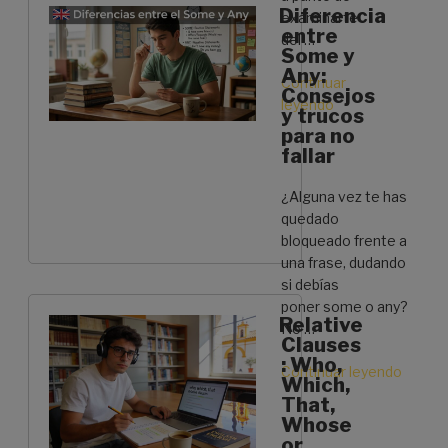
Diferencia
la
examinarte
entre
Pasiva
del …
Some y
Causativa
Any:
en
Continuar
Consejos
Inglés»
leyendo
«El
y trucos
B2
para no
caduca:
fallar
¿Tu
certificado
¿Alguna vez te has
de
quedado
inglés
bloqueado frente a
pierde
una frase, dudando
validez
si debías
con
poner some o any?
Relative
el
No …
Clauses
tiempo?»
: Who,
Continuar leyendo
«Difer
Which,
entre
That,
Some
Whose
y
or