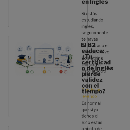
en Inglés
Si estás
estudiando
inglés,
seguramente
te hayas
El B2
encontrado el
caduca:
famoso «Have
¿Tu
Something
certificad
Done». En
o de inglés
este artículo
pierde
…
validez
con el
Continuar
tiempo?
leyendo
«Have
Something
Es normal
Done:
que si ya
Guía
tienes el
Completa
B2 o estás
de
a punto de