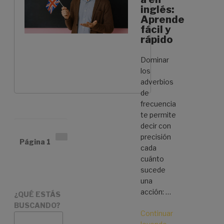
y
inglés:
Aprende
“on
fácil y
Time”
rápido
Dominar
los
adverbios
de
frecuencia
te permite
decir con
Paginación
precisión
Siguiente
Página
1
de
cada
página
entradas
cuánto
sucede
una
acción: …
¿QUÉ ESTÁS
BUSCANDO?
Continuar