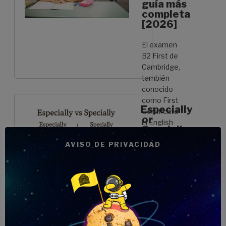
guía más
partes
completa
de
[2026]
la
cara
El examen
en
B2 First de
inglés»
Cambridge,
también
conocido
como First
Especially
Certificate
or
in English
Specially:
(FCE), es …
Aprende
AVISO DE PRIVACIDAD
su uso
Continuar
con estos
leyendo
«Use
ejemplos
of
English
Regla rápida para
B2
aprender:
First
Especially = en
Cambridge
particular / sobre