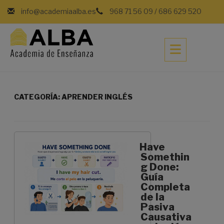
Saltar
info@academiaalba.es
968 71 56 09
/
686 629 520
al
contenido
CATEGORÍA:
APRENDER INGLÉS
Have
Somethin
g Done:
Guía
Completa
de la
Pasiva
Causativa