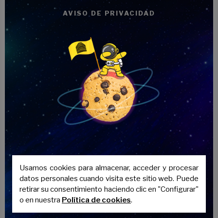
Where
se utiliza para hablar de lugares.
AVISO DE PRIVACIDAD
Equivale a “donde” en español y
normalmente sustituye a expresiones
como
in which
,
at which
o
to which
, que
suenan más formales.
The school where I studied is very old.
La escuela donde estudié es muy
antigua.
When para momentos
When
se usa para hablar de momentos,
fechas, días, años o periodos de tiempo.
Usamos cookies para almacenar, acceder y procesar
Equivale a “cuando” o “en el que” en
datos personales cuando visita este sitio web. Puede
español.
retirar su consentimiento haciendo clic en "Configurar"
o en nuestra
Política de cookies
.
I remember the day when we met.