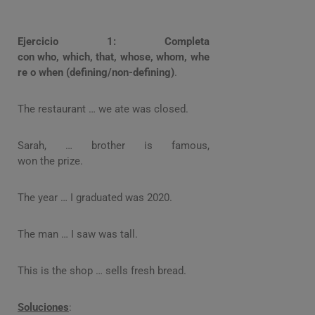
Ejercicio 1: Completa
con who, which, that, whose, whom, whe
re o when (defining/non-defining)
.
The restaurant … we ate was closed.
Sarah, … brother is famous,
won the prize.
The year … I graduated was 2020.
The man … I saw was tall.
This is the shop … sells fresh bread.
Soluciones
: