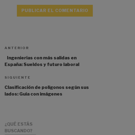
A
l
t
ANTERIOR
e
r
Ingenierías con más salidas en
n
España: Sueldos y futuro laboral
a
t
SIGUIENTE
i
Clasificación de polígonos según sus
v
lados: Guía con imágenes
e
:
¿QUÉ ESTÁS
BUSCANDO?