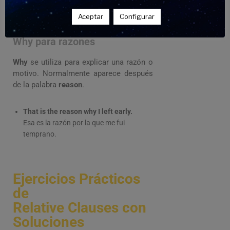
Recuerdo el día en que nos conocimos.
Aceptar
Configurar
Why para razones
Why
se utiliza para explicar una razón o
motivo. Normalmente aparece después
de la palabra
reason
.
That is the reason why I left early.
Esa es la razón por la que me fui
temprano.
Ejercicios Prácticos
de
Relative Clauses con
Soluciones