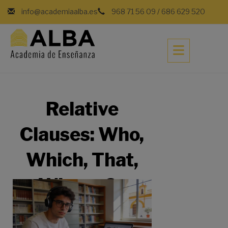
info@academiaalba.es
968 71 56 09
/
686 629 520
Relative
Clauses: Who,
Which, That,
Whose Or
Whom