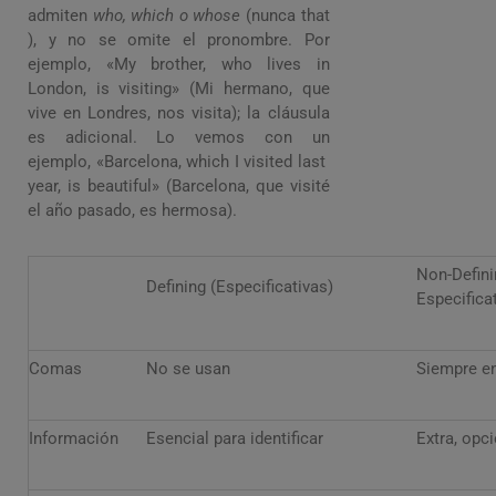
admiten
who, which o whose
(nunca that
), y no se omite el pronombre. Por
ejemplo, «My brother, who lives in
London, is visiting» (Mi hermano, que
vive en Londres, nos visita); la cláusula
es adicional. Lo vemos con un
ejemplo, «Barcelona, which I visited last
year, is beautiful» (Barcelona, que visité
el año pasado, es hermosa).
Non-D
Defining (Especificativas)
Especifica
Comas
No se usan
Siempre e
Información
Esencial para identificar
Extra, opc