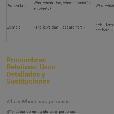
Who, which, that, whose (omisión
Pronombres
Who, which
en objeto)
«My keys,
Ejemplo
«The keys that I lost are here.»
are here.»
Pronombres
Relativos: Usos
Detallados y
Sustituciones
Who y Whom para personas
Who
actúa como sujeto para personas
: