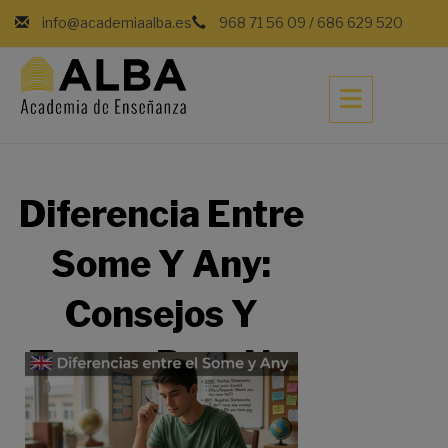
info@academiaalba.es
968 71 56 09
/
686 629 520
Diferencia Entre
Some Y Any:
Consejos Y
Trucos Para No
Fallar