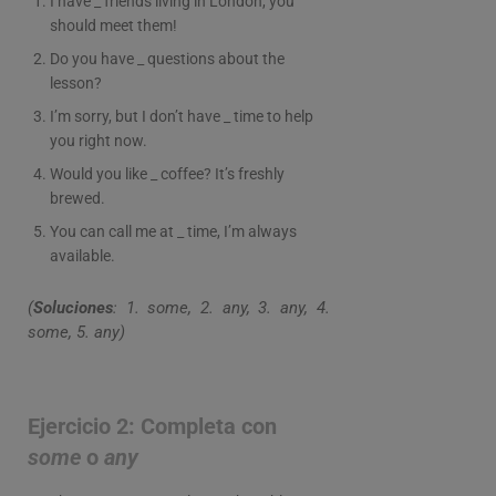
I have _ friends living in London, you
should meet them!
Do you have _ questions about the
lesson?
I’m sorry, but I don’t have _ time to help
you right now.
Would you like _ coffee? It’s freshly
brewed.
You can call me at _ time, I’m always
available.
(
Soluciones
: 1. some, 2. any, 3. any, 4.
some, 5. any)
Ejercicio 2: Completa con
some
o
any