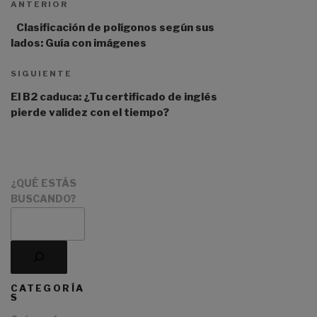
ANTERIOR
e
r
Clasificación de polígonos según sus
n
lados: Guía con imágenes
a
t
SIGUIENTE
i
El B2 caduca: ¿Tu certificado de inglés
v
pierde validez con el tiempo?
e
:
¿QUÉ ESTÁS
BUSCANDO?
CATEGORÍA
S