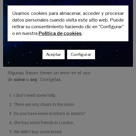
some
Usamos cookies para almacenar, acceder y procesar
any
datos personales cuando visita este sitio web. Puede
retirar su consentimiento haciendo clic en "Configurar"
some
o en nuestra
Política de cookies
.
any
Aceptar
Configurar
Ejercicio 3: Corrige los errores
Algunas frases tienen un error en el uso
de
some
o
any
. Corrígelas.
I don’t need some help.
There are any chairs in the room.
Do you have some brothers or sisters?
She has some friends in London.
We didn’t buy some bread.