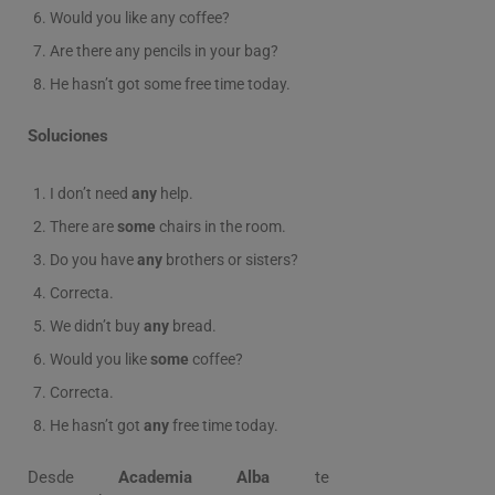
Would you like any coffee?
Are there any pencils in your bag?
He hasn’t got some free time today.
Soluciones
I don’t need
any
help.
There are
some
chairs in the room.
Do you have
any
brothers or sisters?
Correcta.
We didn’t buy
any
bread.
Would you like
some
coffee?
Correcta.
He hasn’t got
any
free time today.
Desde
Academia Alba
te