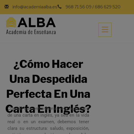
info@academiaalba.es
968 71 56 09
/
686 629 520
¿Cómo Hacer
Una Despedida
Perfecta En Una
Carta En Inglés?
Cuando nos enfrentamos a la redacción
de una carta en inglés, ya sea en la vida
real o en un examen, debemos tener
clara su estructura: saludo, exposición,