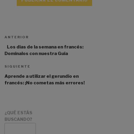
A
l
t
ANTERIOR
e
r
Los días de la semana en francés:
n
Domínalos con nuestra Guía
a
t
SIGUIENTE
i
Aprende a utilizar el gerundio en
v
francés: ¡No cometas más errores!
e
:
¿QUÉ ESTÁS
BUSCANDO?