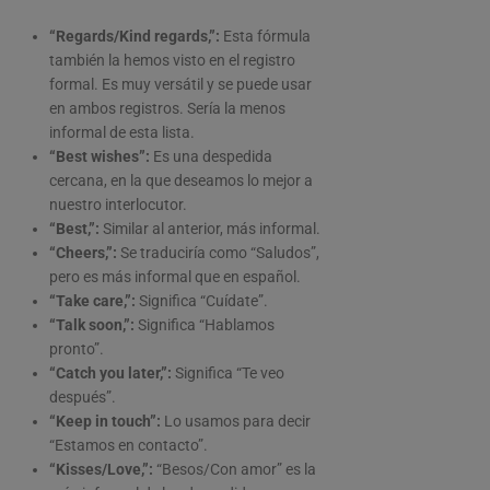
“Regards/Kind regards,”:
Esta fórmula
también la hemos visto en el registro
formal. Es muy versátil y se puede usar
en ambos registros. Sería la menos
informal de esta lista.
“Best wishes”:
Es una despedida
cercana, en la que deseamos lo mejor a
nuestro interlocutor.
“Best,”:
Similar al anterior, más informal.
“Cheers,”:
Se traduciría como “Saludos”,
pero es más informal que en español.
“Take care,”:
Significa “Cuídate”.
“Talk soon,”:
Significa “Hablamos
pronto”.
“Catch you later,”:
Significa “Te veo
después”.
“Keep in touch”:
Lo usamos para decir
“Estamos en contacto”.
“Kisses/Love,”:
“Besos/Con amor” es la