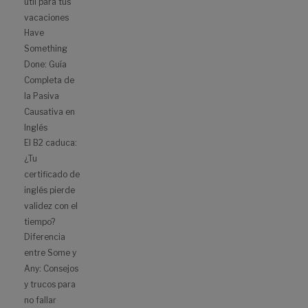
útil para tus
vacaciones
Have
Something
Done: Guía
Completa de
la Pasiva
Causativa en
Inglés
El B2 caduca:
¿Tu
certificado de
inglés pierde
validez con el
tiempo?
Diferencia
entre Some y
Any: Consejos
y trucos para
no fallar