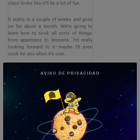
class looks like it’ll be a lot of fun.
It starts in a couple of weeks and goes
on for about a month. We’re going to
learn how to cook all sorts of things,
from appetizers to desserts. I’m really
looking forward to it—maybe I’ll even
cook for you when it’s over.
If you’re interested, maybe you could
AVISO DE PRIVACIDAD
join me for a class or two? It’d be great
to have someone I know there. If not, no
worries—I’ll keep you posted on how it
goes.
Catch you later!
Cheers,