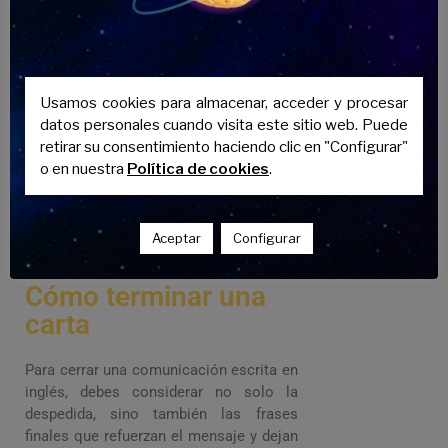
Dan.
Usamos cookies para almacenar, acceder y procesar
datos personales cuando visita este sitio web. Puede
retirar su consentimiento haciendo clic en "Configurar"
o en nuestra
Política de cookies
.
Aceptar
Configurar
Cómo terminar una
carta
Para cerrar una comunicación escrita en
inglés, debes considerar no solo la
despedida, sino también las frases
finales que refuerzan el mensaje y dejan