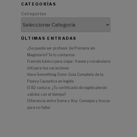
CATEGORÍAS
Categorías
y
ÚLTIMAS ENTRADAS
e
n
¿Se puede ser profesor de Primaria sin
Magisterio? Te lo contamos
Francés básico para viajar: frases y vocabulario
útil para tus vacaciones
Have Something Done: Guía Completa de la
Pasiva Causativa en Inglés
El B2 caduca: ¿Tu certificado de inglés pierde
validez con el tiempo?
Diferencia entre Some y Any: Consejos y trucos
para no fallar