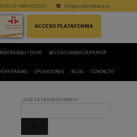
71 56 09
/
686 629 520
info@academiaalba.es
ACCESO PLATAFORMA
NIVERSIDAD +25/45
ACCESO GRADO SUPERIOR
VERSITARIAS
OPOSICIONES
BLOG
CONTACTO
¿QUÉ ESTÁS BUSCANDO?