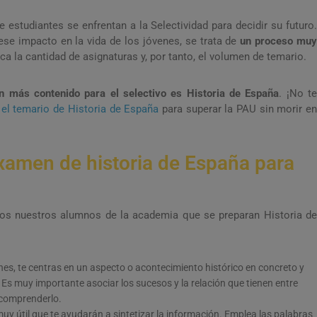
 estudiantes se enfrentan a la Selectividad para decidir su futuro.
se impacto en la vida de los jóvenes, se trata de
un proceso mu
aca la cantidad de asignaturas y, por tanto, el volumen de temario.
n más contenido para el selectivo es Historia de España
. ¡No t
r
el temario de Historia de España
para superar la PAU sin morir e
xamen de historia de España para
os nuestros alumnos de la academia que se preparan Historia de
es, te centras en un aspecto o acontecimiento histórico en concreto y
. Es muy importante asociar los sucesos y la relación que tienen entre
y comprenderlo.
y útil que te ayudarán a sintetizar la información. Emplea las palabras