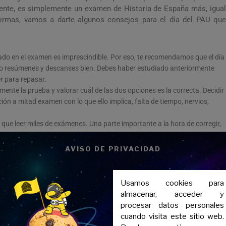
mente, es simplemente un examen de Historia de España más, igual
ormas, vamos a darte algunos consejos para el día del PAU que
ado en el examen es imprescindible. Por eso, te recomendamos que el día
o resúmenes y descanses bien. Debes haber estudiado anteriormente
er para repasar.
mente la prueba y valorar cuál de las dos opciones es la correcta. Decidir
ón a mitad examen con lo que ello implica, falta de tiempo, nervios,
que leer miles de exámenes. Una parte importante a la hora de corregir,
que le causa. Cuida la ortografía y la caligrafía, evita tachones, etc.
AVISO DE PRIVACIDAD
Usamos cookies para
almacenar, acceder y
procesar datos personales
cuando visita este sitio web.