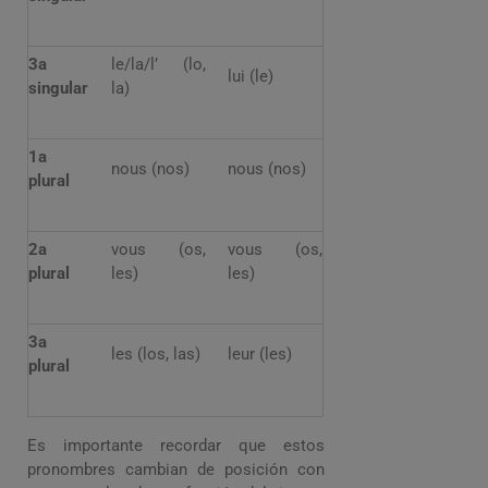
3a
le/la/l’ (lo,
lui (le)
singular
la)
1a
nous (nos)
nous (nos)
plural
2a
vous (os,
vous (os,
plural
les)
les)
3a
les (los, las)
leur (les)
plural
Es importante recordar que estos
pronombres cambian de posición con