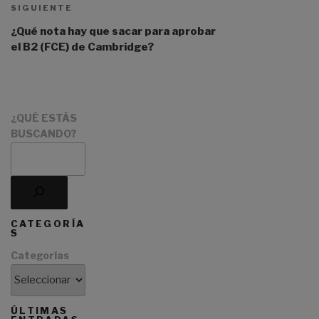
i
SIGUIENTE
v
¿Qué nota hay que sacar para aprobar
e
el B2 (FCE) de Cambridge?
:
¿QUÉ ESTÁS
BUSCANDO?
CATEGORÍA
S
Categorías
ÚLTIMAS