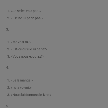
«Je ne les vois pas.»
«Elle ne lui parle pas.»
3.
«Me vois-tu?»
«Est-ce qu’elle lui parle?»
«Vous nous écoutez?»
4.
«Je le mange.»
«Ils la voient.»
«Nous lui donnons le livre.»
5.