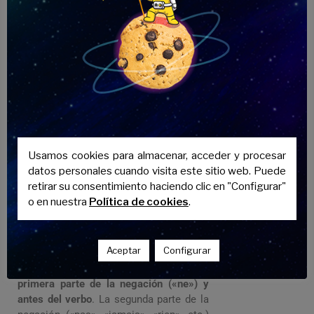
acheter.» («Debe comprarlos.»). En este
caso, «les» es el pronombre de objeto
directo y está antes del infinitivo
«acheter», no del verbo auxiliar «doit».
Construcción de infinitivo
: «Je vais lui
parler.» («Voy a hablarle.»). Aquí, «lui» es
el pronombre de objeto indirecto y se
coloca antes del infinitivo «parler», no del
verbo auxiliar «vais».
Usamos cookies para almacenar, acceder y procesar
datos personales cuando visita este sitio web. Puede
Negativa de los pronombres
retirar su consentimiento haciendo clic en "Configurar"
complemento
o en nuestra
Política de cookies
.
En las oraciones negativas, los
pronombres de complemento de objeto
Aceptar
Configurar
directo (COD) y complemento de objeto
indirecto (COI)
se colocan después de la
primera parte de la negación («ne») y
antes del verbo
. La segunda parte de la