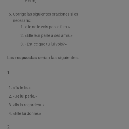
Pierre)
Corrige las siguientes oraciones si es
necesario:
«Je ne le vois pas le film.»
«Elle leur parle à ses amis.»
«Est-ce que tu lui vois?»
Las
respuestas
serían las siguientes:
1.
«Tu le lis.»
«Je lui parle.»
«Ils la regardent.»
«Elle lui donne.»
2.