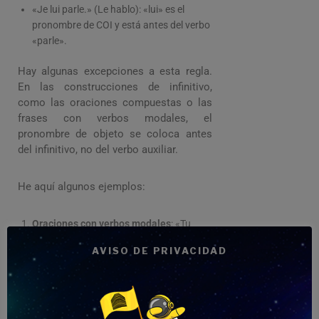
«Je lui parle.» (Le hablo): «lui» es el
pronombre de COI y está antes del verbo
«parle».
Hay algunas excepciones a esta regla.
En las construcciones de infinitivo,
como las oraciones compuestas o las
frases con verbos modales, el
pronombre de objeto se coloca antes
del infinitivo, no del verbo auxiliar.
He aquí algunos ejemplos:
Oraciones con verbos modales
: «Tu
peux le voir.» («Puedes verlo”). Aquí, «le»
AVISO DE PRIVACIDAD
es el pronombre de objeto directo y está
antes del infinitivo «voir», no del verbo
modal «peux».
Oraciones compuestas
: «Il doit les