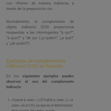
con «Pierre» de manera indirecta, a
través de la preposición «à».
Normalmente, el complemento de
objeto indirecto (COI) proporciona
respuestas a las interrogantes “à qui?”,
“à quoi?” y “de qui (‘¿a quién?’, ‘¿a qué?’
y ‘¿de quién?’).
Ejemplos de complemento
indirecto (COI) en francés
En los
siguientes ejemplos puedes
observar el uso del complemento
indirecto
:
«Il parle à Jean.» («Él habla a Jean.»): «à
Jean» es el COI, ya que es el destinatario
de la acción del verbo «parle».