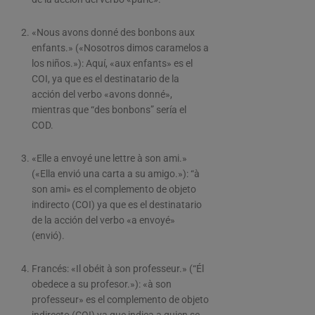
«Nous avons donné des bonbons aux
enfants.» («Nosotros dimos caramelos a
los niños.»): Aquí, «aux enfants» es el
COI, ya que es el destinatario de la
acción del verbo «avons donné»,
mientras que “des bonbons” sería el
COD.
«Elle a envoyé une lettre à son ami.»
(«Ella envió una carta a su amigo.»): “à
son ami» es el complemento de objeto
indirecto (COI) ya que es el destinatario
de la acción del verbo «a envoyé»
(envió).
Francés: «Il obéit à son professeur.» (“Él
obedece a su profesor.»): «à son
professeur» es el complemento de objeto