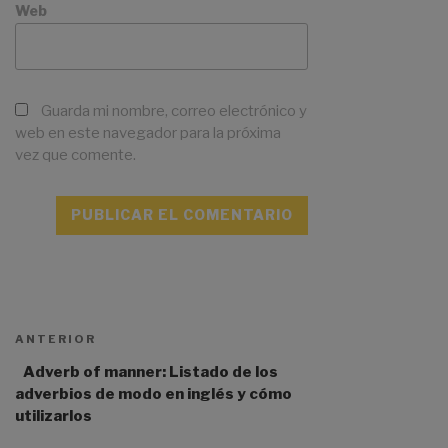
Web
Guarda mi nombre, correo electrónico y
web en este navegador para la próxima
vez que comente.
A
l
t
ANTERIOR
e
r
Adverb of manner: Listado de los
n
adverbios de modo en inglés y cómo
a
utilizarlos
t