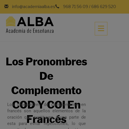
info@academiaalba.es
968 71 56 09
/
686 629 520
Los Pronombres
De
Complemento
COD Y COI En
Los pronombres de complemento en
francés son aquellos elementos de la
Francés
oración que sustituyen a una parte de
esta para evitar repeticiones, lo que