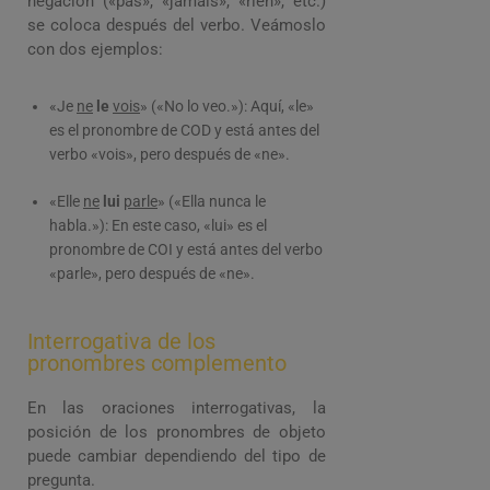
negación («pas», «jamais», «rien», etc.)
se coloca después del verbo. Veámoslo
con dos ejemplos:
«Je
ne
le
vois
» («No lo veo.»): Aquí, «le»
es el pronombre de COD y está antes del
verbo «vois», pero después de «ne».
«Elle
ne
lui
parle
» («Ella nunca le
habla.»): En este caso, «lui» es el
pronombre de COI y está antes del verbo
«parle», pero después de «ne».
Interrogativa de los
pronombres complemento
En las oraciones interrogativas, la
posición de los pronombres de objeto
puede cambiar dependiendo del tipo de
pregunta.