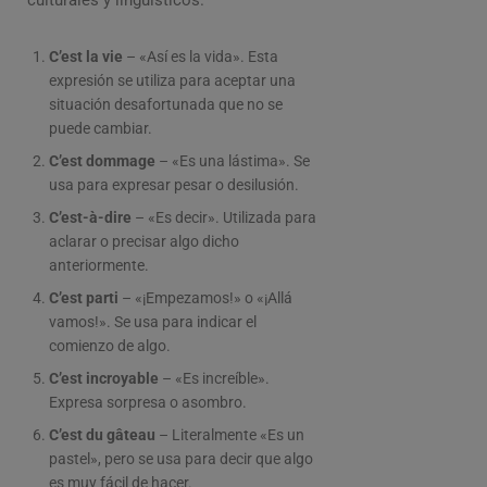
culturales y lingüísticos.
C’est la vie
– «Así es la vida». Esta
expresión se utiliza para aceptar una
situación desafortunada que no se
puede cambiar.
C’est dommage
– «Es una lástima». Se
usa para expresar pesar o desilusión.
C’est-à-dire
– «Es decir». Utilizada para
aclarar o precisar algo dicho
anteriormente.
C’est parti
– «¡Empezamos!» o «¡Allá
vamos!». Se usa para indicar el
comienzo de algo.
C’est incroyable
– «Es increíble».
Expresa sorpresa o asombro.
C’est du gâteau
– Literalmente «Es un
pastel», pero se usa para decir que algo
es muy fácil de hacer.