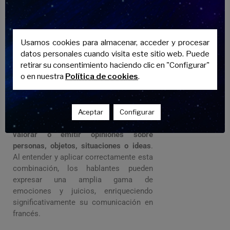
una mayor riqueza y precisión al
lenguaje, permitiendo a los hablantes
expresar matices y detalles específicos.
Versatilidad en la Conversación:
Usamos cookies para almacenar, acceder y procesar
Facilita la transición y la conexión entre
datos personales cuando visita este sitio web. Puede
ideas y conceptos en una conversación.
retirar su consentimiento haciendo clic en "Configurar"
o en nuestra
Política de cookies
.
Adjetivo calificativo
La combinación de «C’est» con un
Aceptar
Configurar
adjetivo calificativo
ayuda a describir,
valorar o emitir opiniones sobre
personas, objetos, situaciones o ideas
.
Al entender y aplicar correctamente esta
combinación, los hablantes pueden
expresar una amplia gama de
emociones y juicios, enriqueciendo
significativamente su comunicación en
francés.