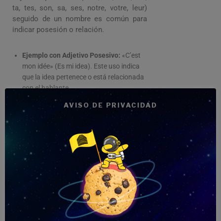
ta, tes, son, sa, ses, notre, votre, leur)
seguido de un nombre es común para
indicar posesión o relación.
Ejemplo con Adjetivo Posesivo:
«C’est
mon idée» (Es mi idea). Este uso indica
que la idea pertenece o está relacionada
con el hablante.
AVISO DE PRIVACIDAD
Importancia de esta Estructura
El uso de «C’est» con un artículo o un
adjetivo posesivo seguido de un nombre
es crucial en varios aspectos:
Claridad y Especificidad:
Ayuda a los
hablantes a ser más específicos y claros
en su comunicación.
Enriquecimiento del Lenguaje:
Aporta