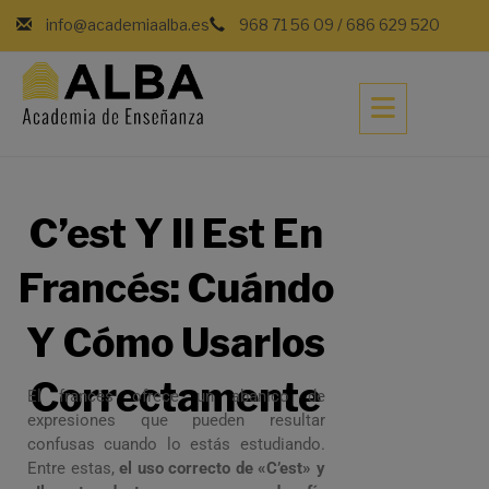
info@academiaalba.es
968 71 56 09
/
686 629 520
C’est Y Il Est En
Francés: Cuándo
Y Cómo Usarlos
Correctamente
El francés ofrece un abanico de
expresiones que pueden resultar
confusas cuando lo estás estudiando.
Entre estas,
el uso correcto de «C’est» y