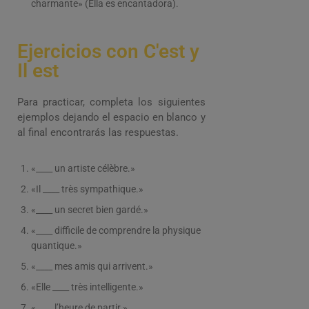
charmante» (Ella es encantadora).
Ejercicios con C'est y
Il est
Para practicar, completa los siguientes
ejemplos dejando el espacio en blanco y
al final encontrarás las respuestas.
«____ un artiste célèbre.»
«Il ____ très sympathique.»
«____ un secret bien gardé.»
«____ difficile de comprendre la physique
quantique.»
«____ mes amis qui arrivent.»
«Elle ____ très intelligente.»
«____ l’heure de partir.»