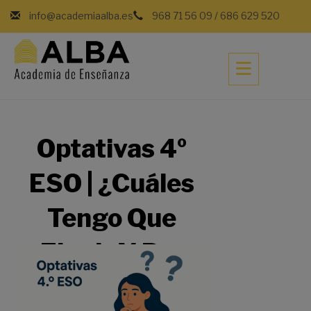
info@academiaalba.es
968 71 56 09
/
686 629 520
Optativas 4º
ESO | ¿Cuáles
Tengo Que
Elegir Y Por
Qué?