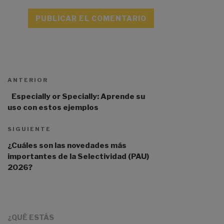
A
l
t
ANTERIOR
e
r
Especially or Specially: Aprende su
n
uso con estos ejemplos
a
t
SIGUIENTE
i
¿Cuáles son las novedades más
v
importantes de la Selectividad (PAU)
e
2026?
:
¿QUÉ ESTÁS