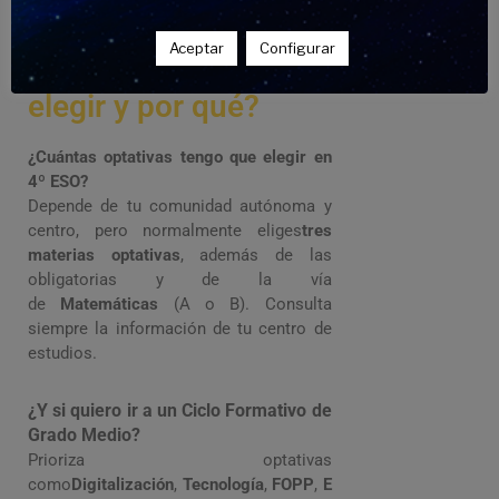
se repiten sobre
Optativas 4º ESO
Aceptar
Configurar
¿Cuáles tengo que
elegir y por qué?
¿Cuántas optativas tengo que elegir en
4º ESO?
Depende de tu comunidad autónoma y
centro, pero normalmente eliges
tres
materias optativas
, además de las
obligatorias y de la vía
de
Matemáticas
(A o B). Consulta
siempre la información de tu centro de
estudios.
¿Y si quiero ir a un Ciclo Formativo de
Grado Medio?
Prioriza optativas
como
Digitalización
,
Tecnología
,
FOPP
,
E