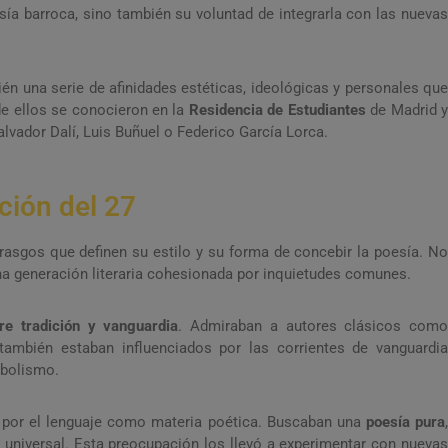
a barroca, sino también su voluntad de integrarla con las nuevas
én una serie de afinidades estéticas, ideológicas y personales que
de ellos se conocieron en la
Residencia de Estudiantes
de Madrid 
vador Dalí, Luis Buñuel o Federico García Lorca.
ción del 27
rasgos que definen su estilo y su forma de concebir la poesía. N
a generación literaria cohesionada por inquietudes comunes.
tre tradición y vanguardia
. Admiraban a autores clásicos como
también estaban influenciados por las corrientes de vanguardia
mbolismo.
 por el lenguaje como materia poética. Buscaban una
poesía pura
,
lo universal. Esta preocupación los llevó a experimentar con nuevas