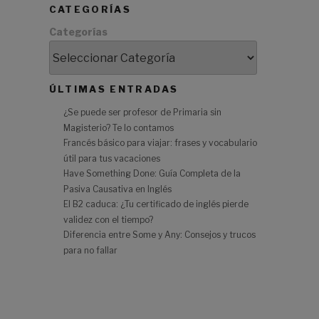
CATEGORÍAS
.
Categorías
d
ÚLTIMAS ENTRADAS
¿Se puede ser profesor de Primaria sin
Magisterio? Te lo contamos
Francés básico para viajar: frases y vocabulario
útil para tus vacaciones
Have Something Done: Guía Completa de la
Pasiva Causativa en Inglés
El B2 caduca: ¿Tu certificado de inglés pierde
validez con el tiempo?
Diferencia entre Some y Any: Consejos y trucos
para no fallar
a
e