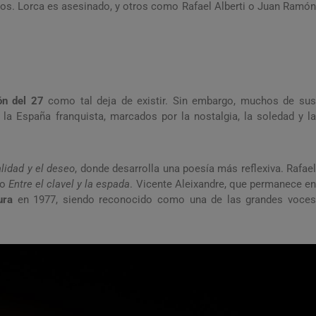
ados. Lorca es asesinado, y otros como Rafael Alberti o Juan Ramón
ón del 27
como tal deja de existir. Sin embargo, muchos de su
 la España franquista, marcados por la nostalgia, la soledad y la
alidad y el deseo
, donde desarrolla una poesía más reflexiva. Rafae
mo
Entre el clavel y la espada
. Vicente Aleixandre, que permanece e
ura
en 1977, siendo reconocido como una de las grandes voce