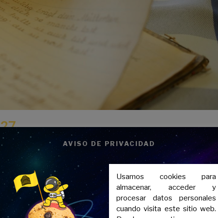
 27
AVISO DE PRIVACIDAD
rse en tres grandes
etapas
que reflejan tanto su evolución estétic
en su obra.
Usamos cookies para
almacenar, acceder y
procesar datos personales
cuando visita este sitio web.
adamente 1927, los autores del 27 muestran una clara influencia de