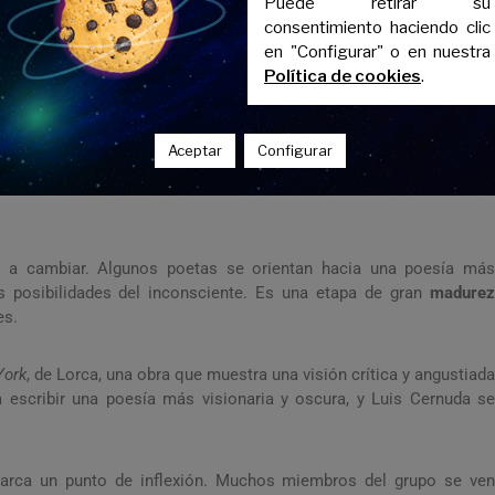
Puede retirar su
uardia. Es el momento en el que experimentan con la
poesía pura
, e
consentimiento haciendo clic
 popular) y el
ultraísmo
.
en "Configurar" o en nuestra
Política de cookies
.
sta etapa su
Romancero Gitano
(1928), donde fusiona el romance
tros autores como Gerardo Diego o Jorge Guillén también exploran
Aceptar
Configurar
a a cambiar. Algunos poetas se orientan hacia una poesía más
s posibilidades del inconsciente. Es una etapa de gran
madure
es.
York
, de Lorca, una obra que muestra una visión crítica y angustiada
escribir una poesía más visionaria y oscura, y Luis Cernuda se
rca un punto de inflexión. Muchos miembros del grupo se ve