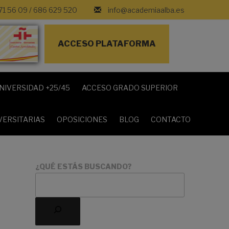
71 56 09
/
686 629 520
info@academiaalba.es
ACCESO PLATAFORMA
NIVERSIDAD +25/45
ACCESO GRADO SUPERIOR
VERSITARIAS
OPOSICIONES
BLOG
CONTACTO
¿QUÉ ESTÁS BUSCANDO?