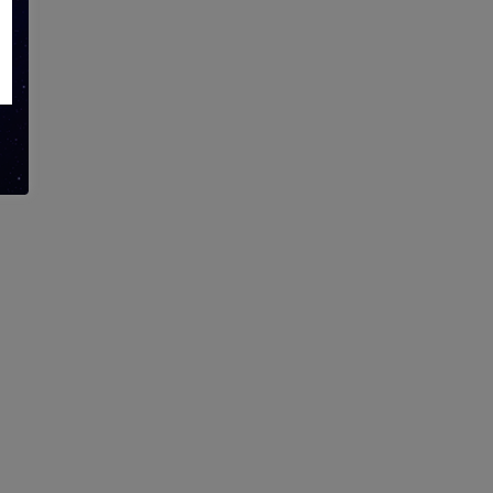
l
z
n