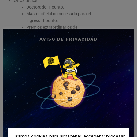
Otros títulos:
Doctorado: 1 punto.
Máster oficial no necesario para el
ingreso: 1 punto.
Premios extraordinarios de
carrera: 0,5 puntos.
AVISO DE PRIVACIDAD
Titulaciones adicionales:
Titulaciones universitarias
distintas de la requerida: 1 punto.
Título profesional de Música o
Danza: 0,5 puntos.
Certificados oficiales de idiomas
(C1 o C2): 0,5 puntos.
Títulos de Formación Profesional
(distintos al alegado): 0,2 puntos.
Tener un
buen expediente y formación
complementaria
puede marcar una
diferencia decisiva.
Usamos cookies para almacenar, acceder y procesar