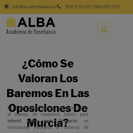
info@academiaalba.es
968 71 56 09
/
686 629 520
¿Cómo Se
Valoran Los
Baremos En Las
Oposiciones De
En la Región de Murcia, las oposiciones
al cuerpo de maestros (tanto para
Murcia?
Infantil como para Primaria
) se
estructuran mediante el sistema de