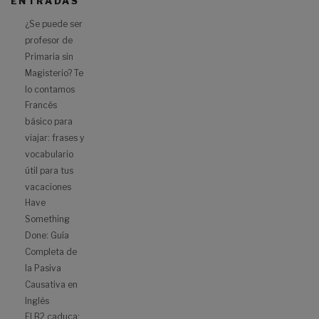
ENTRADAS
¿Se puede ser
profesor de
Primaria sin
Magisterio? Te
lo contamos
Francés
básico para
viajar: frases y
vocabulario
útil para tus
vacaciones
Have
Something
Done: Guía
Completa de
la Pasiva
Causativa en
Inglés
El B2 caduca: