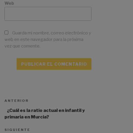
Web
Guarda mi nombre, correo electrónico y
web en este navegador para la próxima
vez que comente.
A
l
t
ANTERIOR
e
r
¿Cuál es la ratio actual en infantil y
n
primaria en Murcia?
a
t
SIGUIENTE