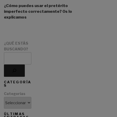
i
¿Cómo puedes usar el pretérito
v
imperfecto correctamente? Os lo
e
explicamos
:
¿QUÉ ESTÁS
BUSCANDO?
CATEGORÍA
S
Categorías
ÚLTIMAS