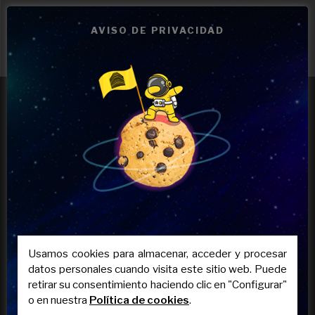
AVISO DE PRIVACIDAD
Clases de apoyo ESO y Bachillerato, acceso a ciclos formativos FP
y preparación de selectividad
INFORMACIÓN
Usamos cookies para almacenar, acceder y procesar
Quiénes Somos
datos personales cuando visita este sitio web. Puede
Nuestra academia
retirar su consentimiento haciendo clic en "Configurar"
Trabaja con Nosotros
o en nuestra
Política de cookies
.
Aviso Legal