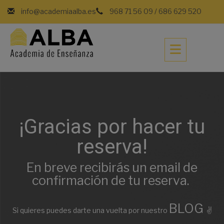
Saltar
info@academiaalba.es
968 71 56 09
/
686 629 520
al
contenido
¡Gracias por hacer tu
reserva!
En breve recibirás un email de
confirmación de tu reserva.
BLOG
Si quieres puedes darte una vuelta por nuestro
✌