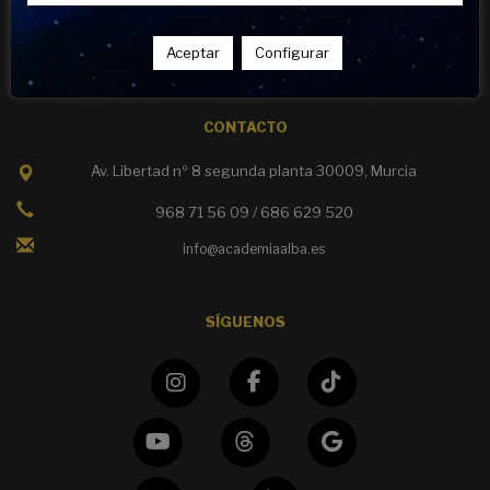
Política de cookies
Política de privacidad
Aceptar
Configurar
Política de calidad
CONTACTO
Av. Libertad nº 8 segunda planta 30009, Murcia
968 71 56 09 / 686 629 520
info@academiaalba.es
SÍGUENOS